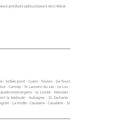
eurs produits (adoucisseurs etc) réduit
- Solliès pont - Cuers - Toulon - Six fours
Nice - Cannes - St Laurent du var - Le Luc -
oquebrunes/argens - la Londe - Néoules -
rt la bédoule - Aubagne - St Zacharie -
olin - La molle - Cavalaire - Cavalière - St