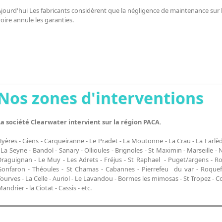
jourd'hui Les fabricants considèrent que la négligence de maintenance sur l
oire annule les garanties.
Nos zones d'interventions
La société Clearwater intervient sur la région PACA.
yères - Giens - Carqueiranne - Le Pradet - La Moutonne - La Crau - La Farlède 
 La Seyne - Bandol - Sanary - Ollioules - Brignoles - St Maximin - Marseille - 
Draguignan - Le Muy - Les Adrets - Fréjus - St Raphael - Puget/argens - R
Gonfaron - Théoules - St Chamas - Cabannes - Pierrefeu du var - Roquefo
ourves - La Celle - Auriol - Le Lavandou - Bormes les mimosas - St Tropez - Cog
andrier - la Ciotat - Cassis - etc.