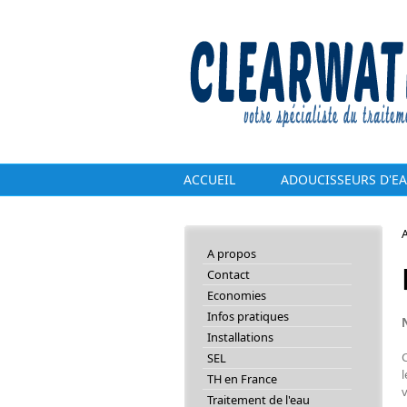
Aller au contenu principal
ACCUEIL
ADOUCISSEURS D'E
A
A propos
Contact
Economies
Infos pratiques
Installations
C
SEL
l
TH en France
v
Traitement de l'eau