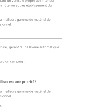
ant un véhicule propre de l'intérieur
'un hôtel ou autres établissement du
la meilleure gamme de matériel de
sionnel.
voiture , gérant d'une laverie automatique
ou d'un camping ;
ilisez est une priorité?
la meilleure gamme de matériel de
sionnel.
.