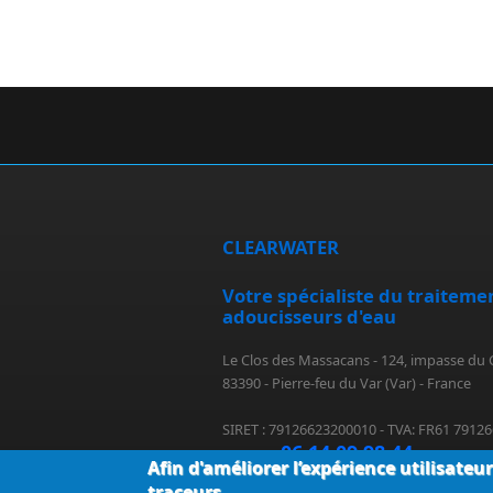
CLEARWATER
Votre spécialiste du traitemen
adoucisseurs d'eau
Le Clos des Massacans - 124, impasse du
83390 - Pierre-feu du Var (Var) - France
SIRET : 79126623200010 - TVA: FR61 7912
06.14.09.98.44
Contact:
Afin d'améliorer l’expérience utilisateu
traceurs