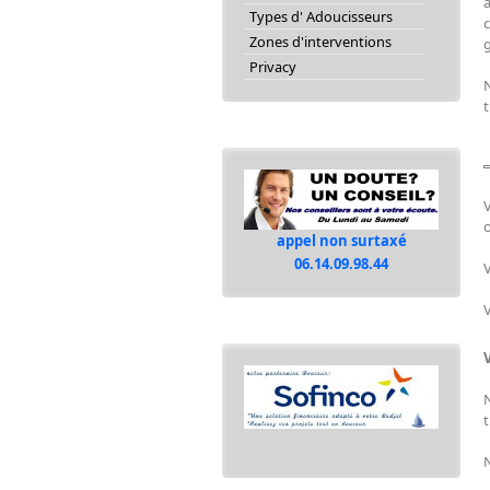
a
Types d' Adoucisseurs
c
Zones d'interventions
Privacy
t
V
appel non surtaxé
06.14.09.98.44
V
V
t