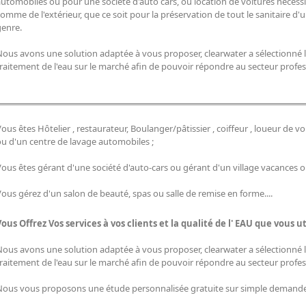
utomobiles ou pour une société d'auto cars, ou location de voitures nécessit
omme de l'extérieur, que ce soit pour la préservation de tout le sanitaire d
genre.
Nous avons une solution adaptée à vous proposer, clearwater a sélectionné 
raitement de l'eau sur le marché afin de pouvoir répondre au secteur profes
ous êtes Hôtelier , restaurateur, Boulanger/pâtissier , coiffeur , loueur de 
ou d'un centre de lavage automobiles ;
ous êtes gérant d'une société d'auto-cars ou gérant d'un village vacances 
ous gérez d'un salon de beauté, spas ou salle de remise en forme....
Vous Offrez Vos services à vos clients et la qualité de l' EAU que vous ut
Nous avons une solution adaptée à vous proposer, clearwater a sélectionné 
raitement de l'eau sur le marché afin de pouvoir répondre au secteur profes
Nous vous proposons une étude personnalisée gratuite sur simple demande